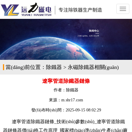
切
換
導
(dǎo)
航
當(dāng)前位置：
除鐵器
>
永磁除鐵器相關(guān)
遼寧管道除鐵器鏈條
作者：
除鐵器
來源：m.shr17.com
發(fā)布時(shí)間：
2025-09-15 08:02:29
遼寧管道除鐵器鏈條_技術(shù)參數(shù)_遼寧
管道除鐵
器
鏈條器價(jià)格工作原理_國家標(biāo)準(zhǔn)生產(chǎn)廠