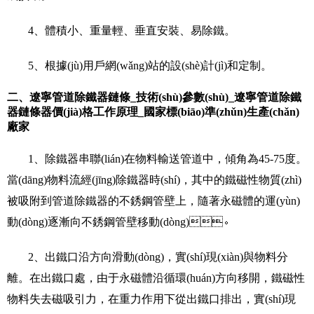
4、體積小、重量輕、垂直安裝、易除鐵。
5、根據(jù)用戶網(wǎng)站的設(shè)計(jì)和定制。
二、遼寧管道除鐵器鏈條_技術(shù)參數(shù)_遼寧管道除鐵
器鏈條器價(jià)格工作原理_國家標(biāo)準(zhǔn)生產(chǎn)
廠家
1、除鐵器串聯(lián)在物料輸送管道中，傾角為45-75度。
當(dāng)物料流經(jīng)除鐵器時(shí)，其中的鐵磁性物質(zhì)
被吸附到管道除鐵器的不銹鋼管壁上，隨著永磁體的運(yùn)
動(dòng)逐漸向不銹鋼管壁移動(dòng)。
2、出鐵口沿方向滑動(dòng)，實(shí)現(xiàn)與物料分
離。在出鐵口處，由于永磁體沿循環(huán)方向移開，鐵磁性
物料失去磁吸引力，在重力作用下從出鐵口排出，實(shí)現