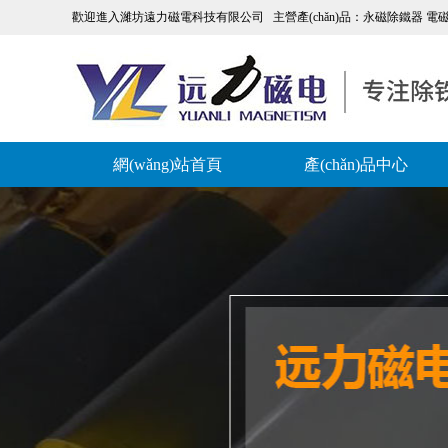
歡迎進入濰坊遠力磁電科技有限公司 主營產(chǎn)品：永磁除鐵器 電磁
網(wǎng)站首頁
產(chǎn)品中心
聯(lián)系我們