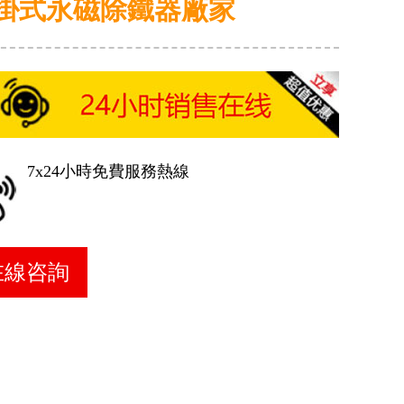
掛式永磁除鐵器廠家
7x24小時免費服務熱線
在線咨詢