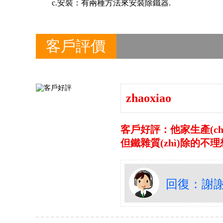
c.安裝：有兩種方法來安裝除鐵器.
客戶評價
zhaoxiao
客戶好評：他家生產(ch
但鐵雜質(zhì)除的
回復：謝