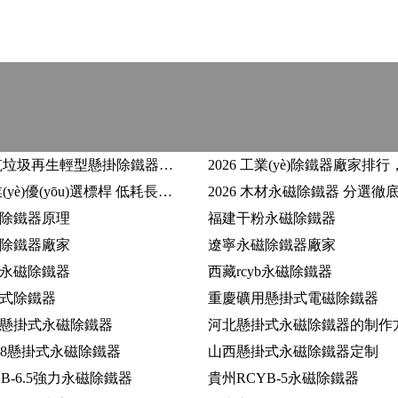
2026 建筑垃圾再生輕型懸掛除鐵器遠力磁電制造 高效自卸除鐵設備采購參考
2026 行業(yè)優(yōu)選標桿 低耗長效懸掛永磁除鐵器靠譜生產(chǎn)廠家遠力磁電綜合介紹
除鐵器原理
福建干粉永磁除鐵器
除鐵器廠家
遼寧永磁除鐵器廠家
永磁除鐵器
西藏rcyb永磁除鐵器
式除鐵器
重慶礦用懸掛式電磁除鐵器
懸掛式永磁除鐵器
河北懸掛式永磁除鐵器的制作
b-8懸掛式永磁除鐵器
山西懸掛式永磁除鐵器定制
B-6.5強力永磁除鐵器
貴州RCYB-5永磁除鐵器