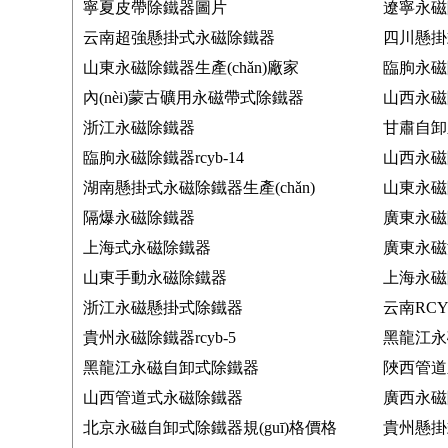
寧夏皮帶除鐵器圖片
遼寧永磁
云南超強懸掛式永磁除鐵器
四川懸掛式
山東永磁除鐵器生產(chǎn)廠家
臨朐永磁
內(nèi)蒙古礦用永磁帶式除鐵器
山西永磁
浙江永磁除鐵器
甘肅自卸
臨朐永磁除鐵器rcyb-14
山西永磁除
湖南懸掛式永磁除鐵器生產(chǎn)
山東永磁除
隔爆永磁除鐵器
廣東永磁除
上海式永磁除鐵器
廣東永磁
山東手動永磁除鐵器
上海永磁除
浙江永磁懸掛式除鐵器
云南RC
貴州永磁除鐵器rcyb-5
黑龍江永
黑龍江永磁自卸式除鐵器
陜西管道
山西管道式永磁除鐵器
廣西永磁
北京永磁自卸式除鐵器規(guī)格價格
貴州懸掛