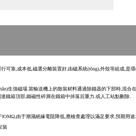
成本低,磁選分離裝置好,由磁系統(tǒng),外殼等組成,是環(huán
產(chǎn)生強磁場.當輸送機上的散裝材料通過除鐵器的下部時,
)動到達鐵箱頂部,鐵磁性碎屑在鐵箱中掉落后重力.或人工站點刪除.
lOMΩ,由于潮濕絕緣電阻降低,應檢查處理以滿足要求,預期用途
安裝