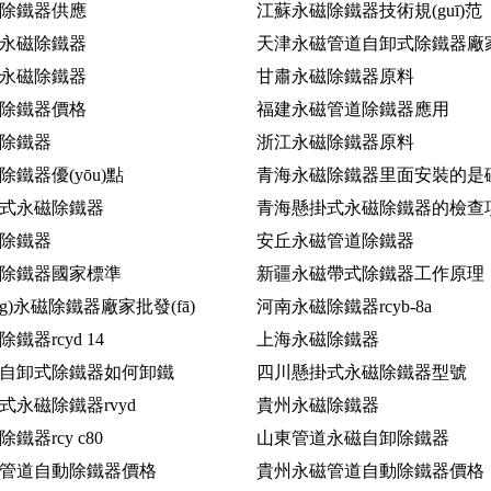
除鐵器供應
江蘇永磁除鐵器技術規(guī)范
永磁除鐵器
天津永磁管道自卸式除鐵器廠
永磁除鐵器
甘肅永磁除鐵器原料
除鐵器價格
福建永磁管道除鐵器應用
除鐵器
浙江永磁除鐵器原料
鐵器優(yōu)點
青海永磁除鐵器里面安裝的是
式永磁除鐵器
青海懸掛式永磁除鐵器的檢查
除鐵器
安丘永磁管道除鐵器
除鐵器國家標準
新疆永磁帶式除鐵器工作原理
āng)永磁除鐵器廠家批發(fā)
河南永磁除鐵器rcyb-8a
鐵器rcyd 14
上海永磁除鐵器
自卸式除鐵器如何卸鐵
四川懸掛式永磁除鐵器型號
式永磁除鐵器rvyd
貴州永磁除鐵器
鐵器rcy c80
山東管道永磁自卸除鐵器
管道自動除鐵器價格
貴州永磁管道自動除鐵器價格