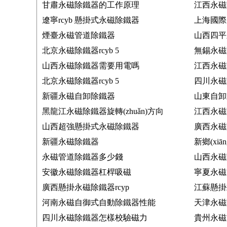
甘肅永磁除鐵器的工作原理
江西永磁
遼寧rcyb 懸掛式永磁除鐵器
上海國際
煙臺永磁管道除鐵器
山西四平
北京永磁除鐵器rcyb 5
無錫永磁
山西永磁除鐵器需要用電嗎
江西永磁
北京永磁除鐵器rcyb 5
四川永磁除
新疆永磁自卸除鐵器
山東自卸
黑龍江永磁除鐵器旋轉(zhuǎn)方向
江西永磁
山西超強懸掛式永磁除鐵器
廣西永磁
新疆永磁除鐵器
新鄉(xi
永磁管道除鐵器多少錢
山西永磁除
安徽永磁除鐵器杠桿吸磁
寧夏永磁
廣西懸掛永磁除鐵器rcyp
江蘇懸掛
河南永磁自御式自動除鐵器性能
天津永磁除
四川永磁除鐵器怎樣校驗磁力
貴州永磁