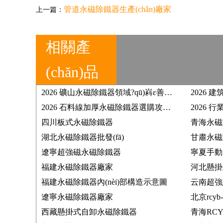
管道永磁除鐵器生產(chǎn)廠家
上一篇：
相關產
(chǎn)品
2026 礦山永磁除鐵器領域?qū)嵙ε善放?靠譜源頭大廠篩選與采購技巧
2026 石料線加厚永磁除鐵器選購攻略 遠力磁電整機工況實測講解
四川板式永磁除鐵器
青海永磁
湖北永磁除鐵器批發(fā)
甘肅永磁
遼寧超強磁永磁除鐵器
寧夏手動
福建永磁除鐵器廠家
河北懸掛
福建永磁除鐵器內(nèi)部構造示意圖
云南超強
遼寧永磁除鐵器廠家
北京rcy
西藏懸掛式自卸永磁除鐵器
青海RCY