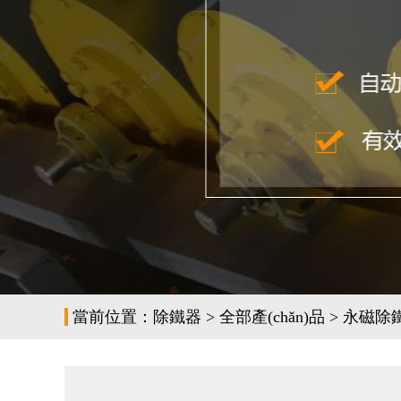
當前位置：
除鐵器
>
全部產(chǎn)品
>
永磁除