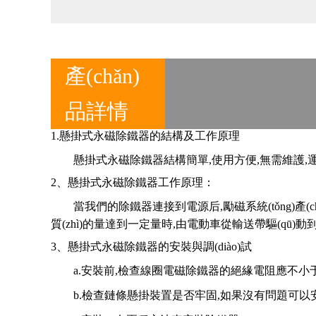
產(chǎn)
品詳情
1.懸掛式永磁除鐵器的結構及工作原理
懸掛式永磁除鐵器結構簡單,使用方便,無需維護,運行可靠,
2、懸掛式永磁除鐵器工作原理：
當我們的除鐵器連接到電源后,勵磁系統(tǒng)
質(zhì)的量達到一定量時,由電動車從輸送帶驅(qū
3、懸掛式永磁除鐵器的安裝與調(diào)試
a.安裝前,檢查線圈電磁除鐵器的絕緣電阻應不小于
b.檢查鏈條懸掛裝置是否牢固,如果沒有問題可以