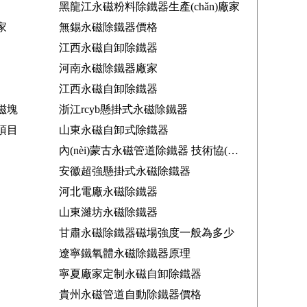
黑龍江永磁粉料除鐵器生產(chǎn)廠家
家
無錫永磁除鐵器價格
江西永磁自卸除鐵器
河南永磁除鐵器廠家
江西永磁自卸除鐵器
磁塊
浙江rcyb懸掛式永磁除鐵器
項目
山東永磁自卸式除鐵器
內(nèi)蒙古永磁管道除鐵器 技術協(xié)議
安徽超強懸掛式永磁除鐵器
河北電廠永磁除鐵器
山東濰坊永磁除鐵器
甘肅永磁除鐵器磁場強度一般為多少
遼寧鐵氧體永磁除鐵器原理
寧夏廠家定制永磁自卸除鐵器
貴州永磁管道自動除鐵器價格