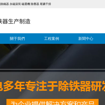
除鐵器 永磁滾筒 磁選機 除塵器 尾礦干排
關于我們
工程案例
新聞中心