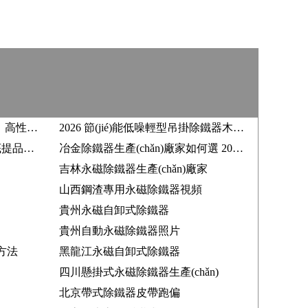
2026 工業(yè)除鐵器廠家排行，高性價比源頭工廠采購參考大全
2026 節(jié)能低噪輕型吊掛除鐵器木粉木屑生產(chǎn)線除鐵設備遠力磁電源頭廠家多型號適配多行業(yè)工況
2026 木材永磁除鐵器 分選徹底提品提質(zhì) 品質(zhì)靠譜廠家優(yōu)選遠力磁電
冶金除鐵器生產(chǎn)廠家如何選 2026 口碑推薦遠力磁電
吉林永磁除鐵器生產(chǎn)廠家
山西鋼渣專用永磁除鐵器視頻
貴州永磁自卸式除鐵器
貴州自動永磁除鐵器照片
方法
黑龍江永磁自卸式除鐵器
四川懸掛式永磁除鐵器生產(chǎn)
北京帶式除鐵器皮帶跑偏