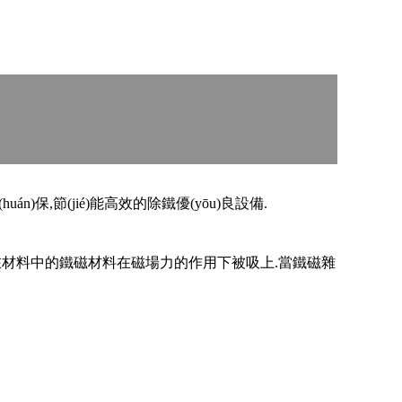
)保,節(jié)能高效的除鐵優(yōu)良設備.
混合在材料中的鐵磁材料在磁場力的作用下被吸上.當鐵磁雜
.